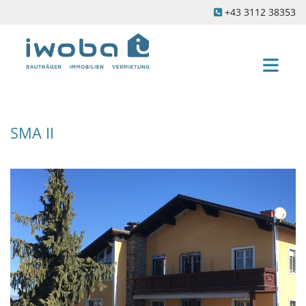
+43 3112 38353

SMA II